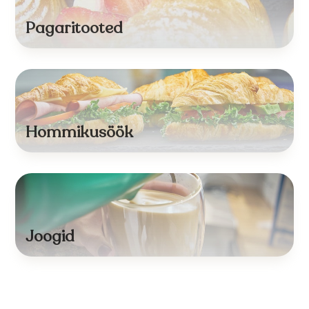
Pagaritooted
Hommikusöök
Joogid