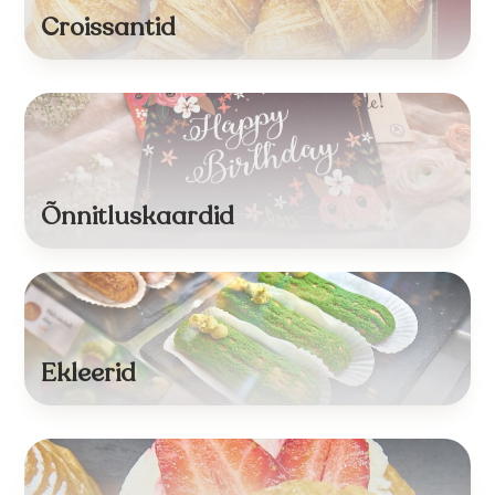
Croissantid
Õnnitluskaardid
Ekleerid