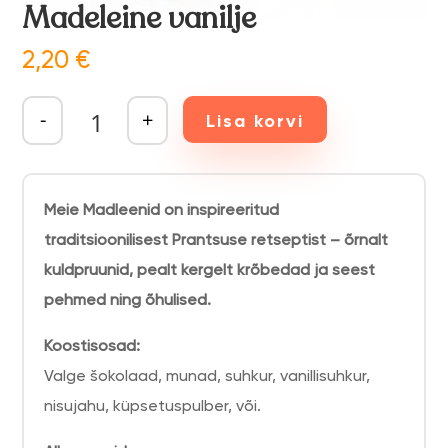
Madeleine vanilje
2,20
€
Madeleine vanilje kogus
-
+
Lisa korvi
Meie Madleenid on inspireeritud
traditsioonilisest Prantsuse retseptist – õrnalt
kuldpruunid, pealt kergelt krõbedad ja seest
pehmed ning õhulised.
Koostisosad:
Valge šokolaad, munad, suhkur, vanillisuhkur,
nisujahu, küpsetuspulber, või.