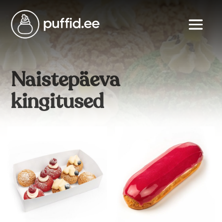
Naistepäeva
kingitused
Allahindlus!