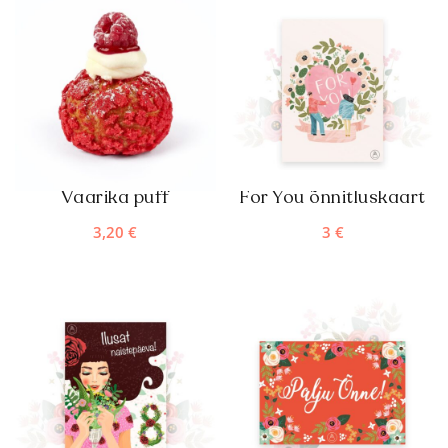
Vaarika puff
For You õnnitluskaart
3,20
€
3
€