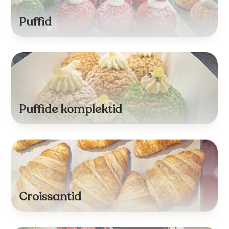
Puffid
Puffide komplektid
Croissantid