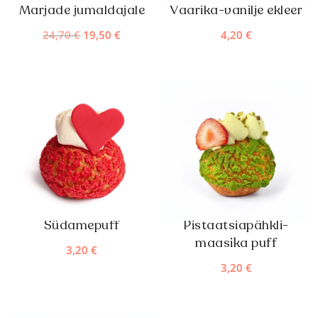
Marjade jumaldajale
Vaarika-vanilje ekleer
Algne
Praegune
24,70
€
19,50
€
4,20
€
hind
hind
oli:
on:
24,70 €.
19,50 €.
Südamepuff
Pistaatsiapähkli-
maasika puff
3,20
€
3,20
€