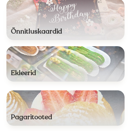
Õnnitluskaardid
Ekleerid
Pagaritooted